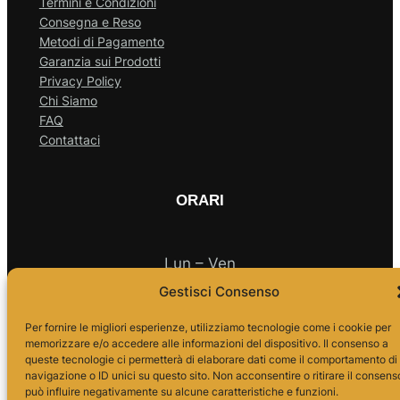
Termini e Condizioni
Consegna e Reso
Metodi di Pagamento
Garanzia sui Prodotti
Privacy Policy
Chi Siamo
FAQ
Contattaci
ORARI
Lun – Ven
Gestisci Consenso
10.00 – 18.00
Per fornire le migliori esperienze, utilizziamo tecnologie come i cookie per
memorizzare e/o accedere alle informazioni del dispositivo. Il consenso a
queste tecnologie ci permetterà di elaborare dati come il comportamento di
navigazione o ID unici su questo sito. Non acconsentire o ritirare il consens
può influire negativamente su alcune caratteristiche e funzioni.