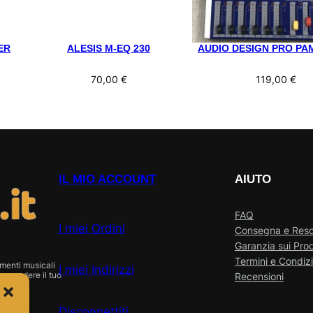
ER
ALESIS M-EQ 230
AUDIO DESIGN PRO PAM
70,00
€
119,00
€
IL MIO ACCOUNT
AIUTO
FAQ
I miei Ordini
Consegna e Res
Garanzia sui Prod
Termini e Condizi
menti musicali
I miei Indirizzi
o vendere il tuo
Recensioni
Disconnettiti