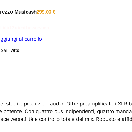
rezzo Musicash
299,00
€
Altri
7
utenti osservano
ggiungi al carrello
ixer
|
Alto
e, studi e produzioni audio. Offre preamplificatori XLR b
o e potente. Con quattro bus indipendenti, quattro manda
ce versatilità e controllo totale del mix. Robusto e affid