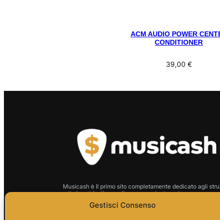
ACM AUDIO POWER CENT
CONDITIONER
39,00
€
Musicash è Il primo sito completamente dedicato agli stru
usati: da noi è più semplice, conveniente e sicuro comprare 
strumento.
Gestisci Consenso