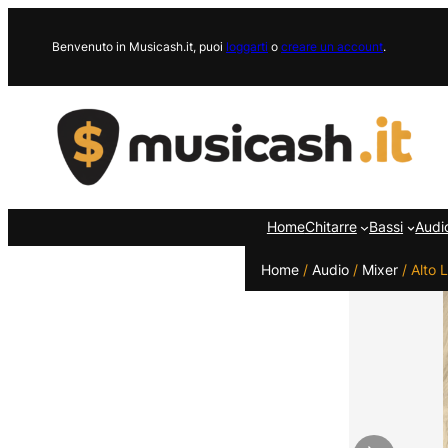
Vai
al
Benvenuto in Musicash.it, puoi
loggarti
o
creare un account
.
contenuto
Home
Chitarre
Bassi
Audi
Home
/
Audio
/
Mixer
/ Alto 