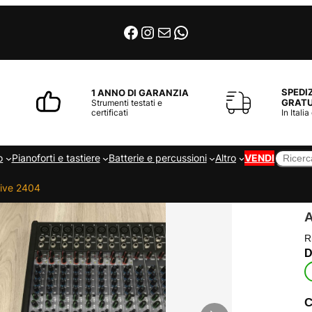
Facebook
Instagram
Email
WhatsApp
SPEDI
1 ANNO DI GARANZIA
GRATU
Strumenti testati e
certificati
In Italia
Cerca
o
Pianoforti e tastiere
Batterie e percussioni
Altro
VENDI
Live 2404
A
R
C