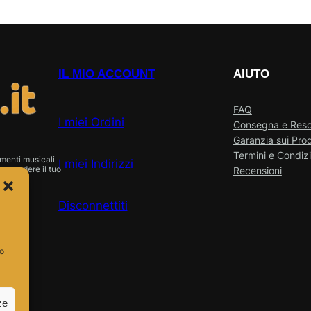
IL MIO ACCOUNT
AIUTO
FAQ
I miei Ordini
Consegna e Res
Garanzia sui Prod
Termini e Condizi
menti musicali
I miei Indirizzi
o vendere il tuo
Recensioni
Disconnettiti
so
ze