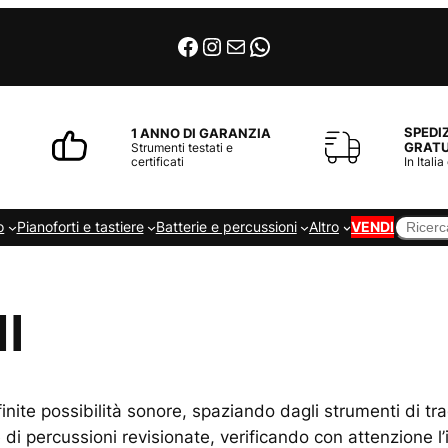
Facebook
Instagram
Email
WhatsApp
SPEDI
1 ANNO DI GARANZIA
GRATU
Strumenti testati e
certificati
In Italia
Cerca
o
Pianoforti e tastiere
Batterie e percussioni
Altro
VENDI
I
finite possibilità sonore, spaziando dagli strumenti di tra
i percussioni revisionate, verificando con attenzione l’int