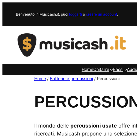
Vai
al
Benvenuto in Musicash.it, puoi
loggarti
o
creare un account
.
contenuto
Home
Chitarre
Bassi
Audi
Home
/
Batterie e percussioni
/ Percussioni
PERCUSSION
Il mondo delle
percussioni usate
offre in
ricercati. Musicash propone una selezione d