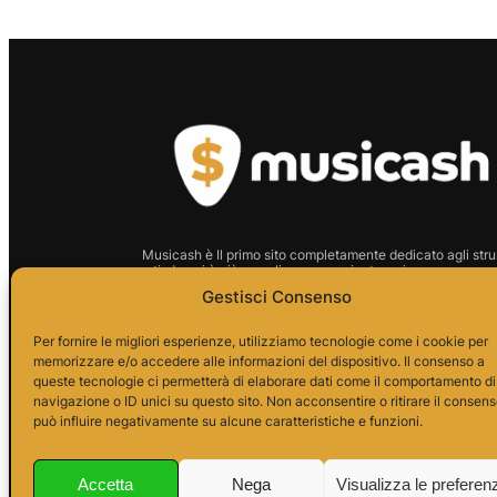
Musicash è Il primo sito completamente dedicato agli stru
usati: da noi è più semplice, conveniente e sicuro comprare 
strumento.
Gestisci Consenso
P.I.01666210628 Indirizzo:
Per fornire le migliori esperienze, utilizziamo tecnologie come i cookie per
memorizzare e/o accedere alle informazioni del dispositivo. Il consenso a
Via Alessandro da Telese, 7
queste tecnologie ci permetterà di elaborare dati come il comportamento di
82037 Telese Terme
navigazione o ID unici su questo sito. Non acconsentire o ritirare il consen
può influire negativamente su alcune caratteristiche e funzioni.
P.I
Accetta
Nega
Visualizza le preferen