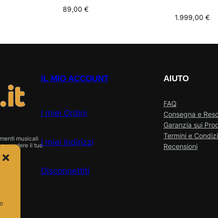
89,00
€
1.999,00
€
IL MIO ACCOUNT
AIUTO
FAQ
I miei Ordini
Consegna e Res
Garanzia sui Prod
Termini e Condizi
menti musicali
I miei Indirizzi
o vendere il tuo
Recensioni
Disconnettiti
so