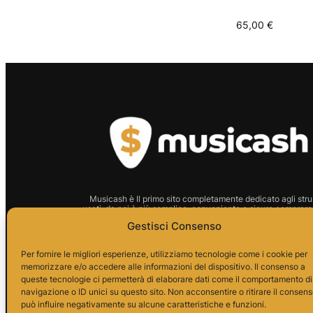
65,00
€
Musicash è Il primo sito completamente dedicato agli stru
usati: da noi è più semplice, conveniente e sicuro comprare 
strumento.
Gestisci Consenso
P.I.01666210628 Indirizzo:
Per fornire le migliori esperienze, utilizziamo tecnologie come i cookie per
memorizzare e/o accedere alle informazioni del dispositivo. Il consenso a
Via Alessandro da Telese, 7
queste tecnologie ci permetterà di elaborare dati come il comportamento di
82037 Telese Terme
navigazione o ID unici su questo sito. Non acconsentire o ritirare il consen
può influire negativamente su alcune caratteristiche e funzioni.