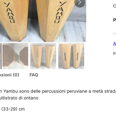
O
P
A
P
sioni (0)
FAQ
 Yambu sono delle percussioni peruviane a metà strada 
ultistrato di ontano
x (33-29) cm