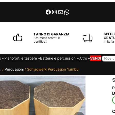
Facebook
Instagram
Email
WhatsApp
SPEDI
1 ANNO DI GARANZIA
GRATU
Strumenti testati e
certificati
In Italia
Cerca
o
Pianoforti e tastiere
Batterie e percussioni
Altro
VENDI
i
/
Percussioni
/ Schlagwerk Percussion Yambu
R
C