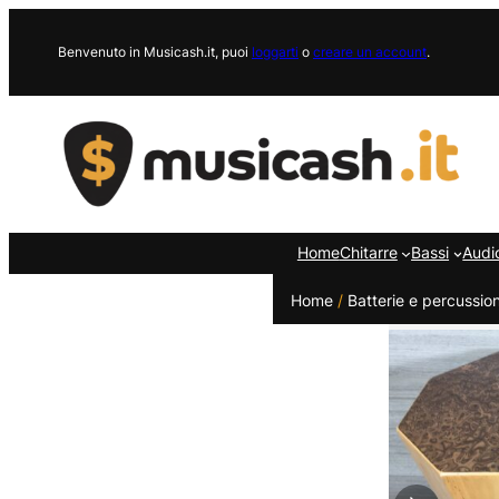
Vai
al
Benvenuto in Musicash.it, puoi
loggarti
o
creare un account
.
contenuto
Home
Chitarre
Bassi
Audi
Home
/
Batterie e percussion