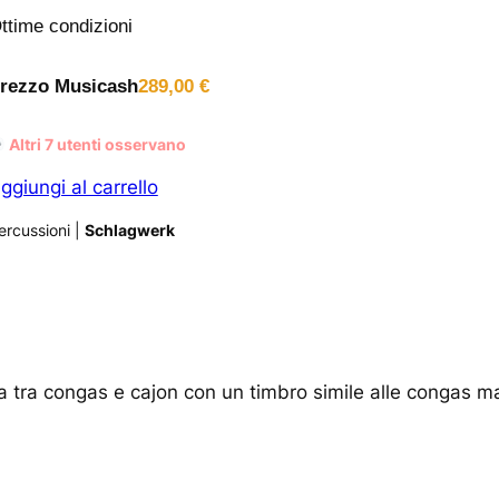
ttime condizioni
rezzo Musicash
289,00
€
Altri
7
utenti osservano
ggiungi al carrello
ercussioni
|
Schlagwerk
tra congas e cajon con un timbro simile alle congas ma