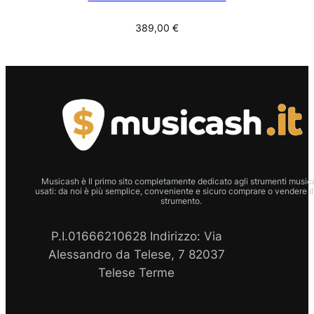
389,00
€
Musicash è Il primo sito completamente dedicato agli strumenti musica
usati: da noi è più semplice, conveniente e sicuro comprare o vendere il
strumento.
P.I.01666210628 Indirizzo: Via
Alessandro da Telese, 7 82037
Telese Terme
P.I