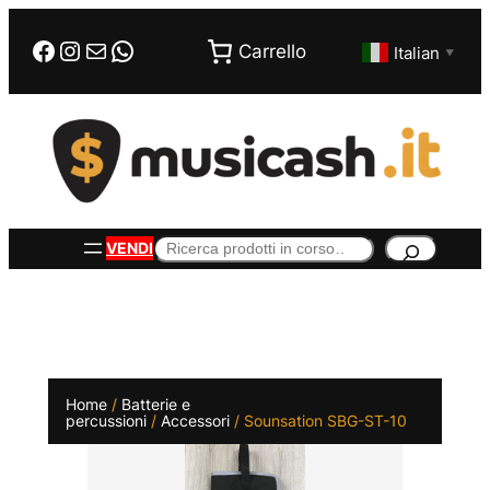
Vai
Facebook
Instagram
Email
WhatsApp
al
Carrello
Italian
▼
contenuto
Cerca
VENDI
Home
/
Batterie e
percussioni
/
Accessori
/ Sounsation SBG-ST-10