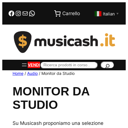
Vai
Facebook
Instagram
Email
WhatsApp
al
Carrello
Italian
▼
contenuto
Cerca
VENDI
Home
/
Audio
/ Monitor da Studio
MONITOR DA
STUDIO
Su Musicash proponiamo una selezione