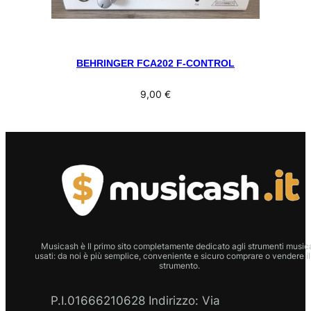
BEHRINGER FCA202 F-CONTROL
9,00
€
Musicash è Il primo sito completamente dedicato agli strumenti musica
usati: da noi è più semplice, conveniente e sicuro comprare o vendere il
strumento.
P.I.01666210628 Indirizzo: Via