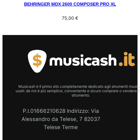
BEHRINGER MDX 2600 COMPOSER PRO XL
75,00
€
Musicash è Il primo sito completamente dedicato agli strumenti musica
usati: da noi è più semplice, conveniente e sicuro comprare o vendere il
strumento.
P.I.01666210628 Indirizzo: Via
Alessandro da Telese, 7 82037
Telese Terme