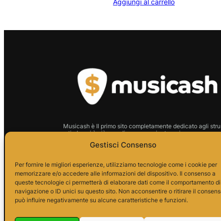
Aggiungi al carrello
Musicash è Il primo sito completamente dedicato agli stru
usati: da noi è più semplice, conveniente e sicuro comprare 
strumento.
Gestisci Consenso
P.I.01666210628 Indirizzo:
Per fornire le migliori esperienze, utilizziamo tecnologie come i cookie per
memorizzare e/o accedere alle informazioni del dispositivo. Il consenso a
Via Alessandro da Telese, 7
queste tecnologie ci permetterà di elaborare dati come il comportamento di
82037 Telese Terme
navigazione o ID unici su questo sito. Non acconsentire o ritirare il consen
può influire negativamente su alcune caratteristiche e funzioni.
P.I