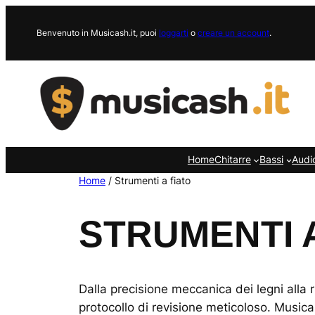
Vai
al
Benvenuto in Musicash.it, puoi
loggarti
o
creare un account
.
contenuto
Home
Chitarre
Bassi
Audi
Home
/ Strumenti a fiato
STRUMENTI A
Dalla precisione meccanica dei legni alla r
protocollo di revisione meticoloso. Musicas