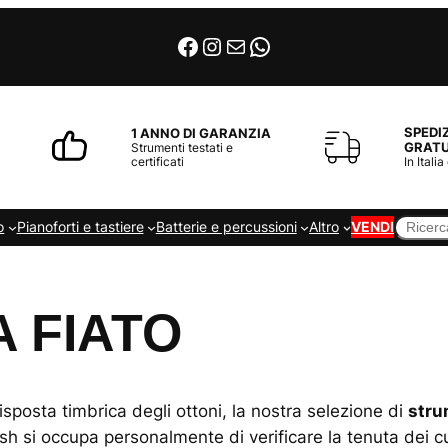
Facebook
Instagram
Email
WhatsApp
SPEDI
1 ANNO DI GARANZIA
GRATU
Strumenti testati e
certificati
In Italia
Cerca
o
Pianoforti e tastiere
Batterie e percussioni
Altro
VENDI
 FIATO
isposta timbrica degli ottoni, la nostra selezione di
stru
h si occupa personalmente di verificare la tenuta dei cusc