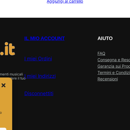
Aggiungi al carrello
IL MIO ACCOUNT
AIUTO
FAQ
I miei Ordini
Consegna e Res
Garanzia sui Prod
Termini e Condizi
menti musicali
I miei Indirizzi
o vendere il tuo
Recensioni
Disconnettiti
so