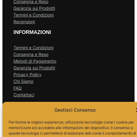
Consegna e Reso
Garanzia sui Prodotti
Termini e Condizioni
Recensioni
INFORMAZIONI
Termini e Condizioni
Consegna e Reso
Metodi di Pagamento
Garanzia sui Prodotti
Privacy Policy
Chi Siamo
FAQ
Contattaci
Gestisci Consenso
ORARI
Per fornire le migliori esperienze, utilizziamo tecnologie come i cookie per
memorizzare e/o accedere alle informazioni del dispositivo. Il consenso a
queste tecnologie ci permetterà di elaborare dati come il comportamento di