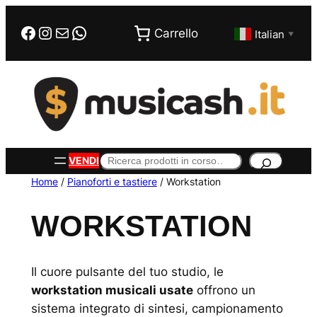
Vai
Facebook
Instagram
Email
WhatsApp
al
Carrello
Italian
▼
contenuto
Cerca
VENDI
Home
/
Pianoforti e tastiere
/ Workstation
WORKSTATION
Il cuore pulsante del tuo studio, le
workstation musicali usate
offrono un
sistema integrato di sintesi, campionamento