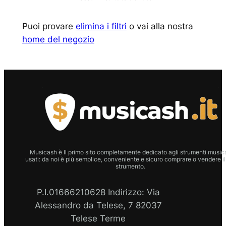
Puoi provare
elimina i filtri
o vai alla nostra
home del negozio
Musicash è Il primo sito completamente dedicato agli strumenti musica
usati: da noi è più semplice, conveniente e sicuro comprare o vendere il
strumento.
P.I.01666210628 Indirizzo: Via
Alessandro da Telese, 7 82037
Telese Terme