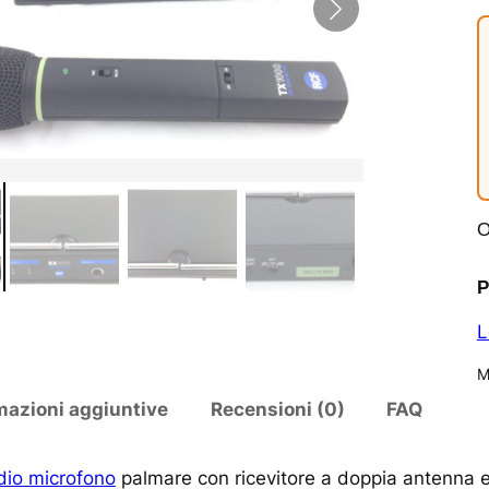
O
P
L
M
mazioni aggiuntive
Recensioni (0)
FAQ
dio microfono
palmare con ricevitore a doppia antenna e 