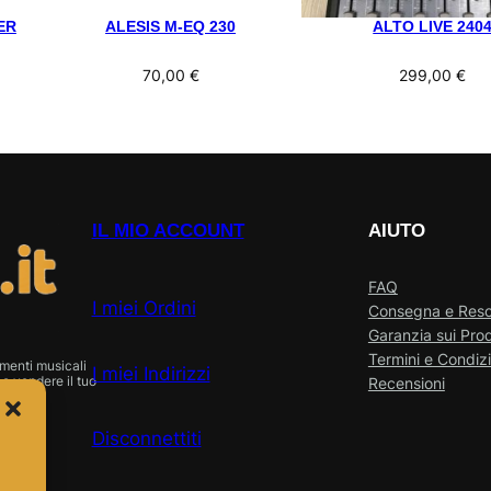
ER
ALESIS M-EQ 230
ALTO LIVE 240
70,00
€
299,00
€
IL MIO ACCOUNT
AIUTO
FAQ
I miei Ordini
Consegna e Res
Garanzia sui Prod
Termini e Condizi
menti musicali
I miei Indirizzi
o vendere il tuo
Recensioni
Disconnettiti