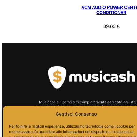
ACM AUDIO POWER CENT
CONDITIONER
39,00
€
Musicash è Il primo sito completamente dedicato agli stru
usati: da noi è più semplice, conveniente e sicuro comprare 
strumento.
Gestisci Consenso
P.I.01666210628 Indirizzo:
Per fornire le migliori esperienze, utilizziamo tecnologie come i cookie per
memorizzare e/o accedere alle informazioni del dispositivo. Il consenso a
Via Alessandro da Telese, 7