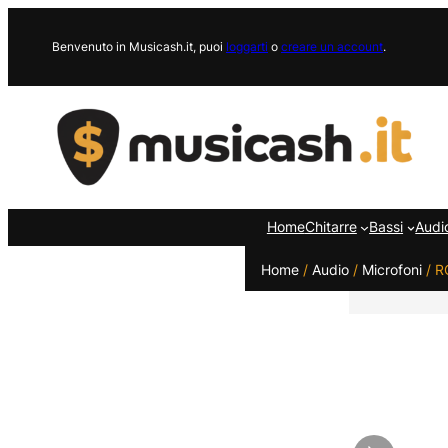
Vai
al
Benvenuto in Musicash.it, puoi
loggarti
o
creare un account
.
contenuto
Home
Chitarre
Bassi
Audi
Home
/
Audio
/
Microfoni
/ R