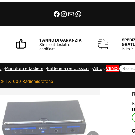
Facebook
Instagram
Email
WhatsApp
SPEDI
1 ANNO DI GARANZIA
GRATU
Strumenti testati e
certificati
In Italia
Cerca
o
Pianoforti e tastiere
Batterie e percussioni
Altro
VENDI
CF TX1000 Radiomicrofono
R
C