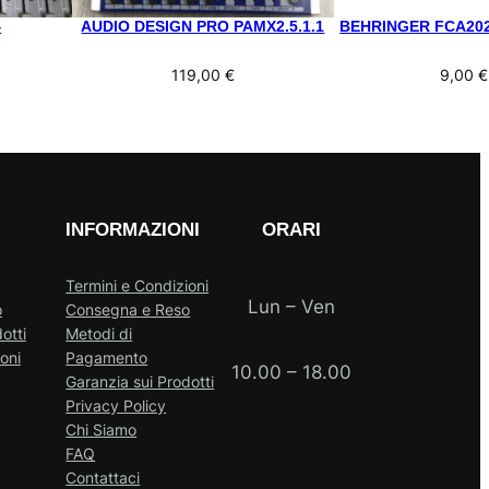
4
AUDIO DESIGN PRO PAMX2.5.1.1
BEHRINGER FCA20
119,00
€
9,00
€
INFORMAZIONI
ORARI
Termini e Condizioni
Lun – Ven
o
Consegna e Reso
otti
Metodi di
oni
Pagamento
10.00 – 18.00
Garanzia sui Prodotti
Privacy Policy
Chi Siamo
FAQ
Contattaci