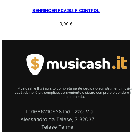
BEHRINGER FCA202 F-CONTROL
9,00
€
Musicash è Il primo sito completamente dedicato agli strumenti musica
usati: da noi è più semplice, conveniente e sicuro comprare o vendere il
strumento.
P.I.01666210628 Indirizzo: Via
Alessandro da Telese, 7 82037
Telese Terme