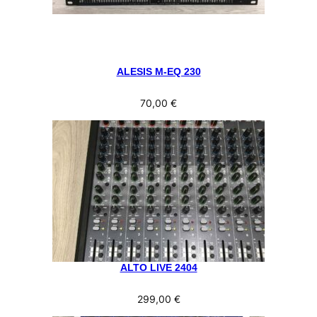
ALESIS M-EQ 230
70,00
€
ALTO LIVE 2404
299,00
€