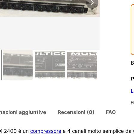
B
P
L
E
mazioni aggiuntive
Recensioni (0)
FAQ
DX 2400 è un
compressore
a 4 canali molto semplice da u