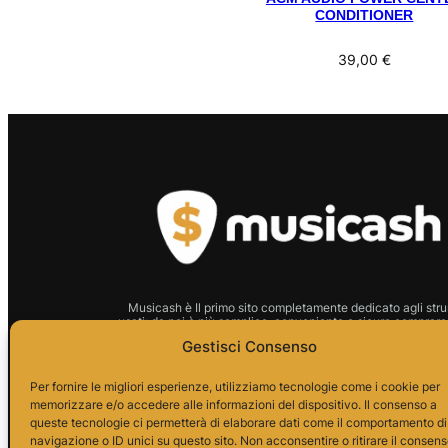
CONDITIONER
39,00
€
Musicash è Il primo sito completamente dedicato agli stru
usati: da noi è più semplice, conveniente e sicuro comprare 
strumento.
Gestisci Consenso
P.I.01666210628 Indirizzo:
Per fornire le migliori esperienze, utilizziamo tecnologie come i cookie per
memorizzare e/o accedere alle informazioni del dispositivo. Il consenso a
Via Alessandro da Telese, 7
queste tecnologie ci permetterà di elaborare dati come il comportamento di
82037 Telese Terme
navigazione o ID unici su questo sito. Non acconsentire o ritirare il consen