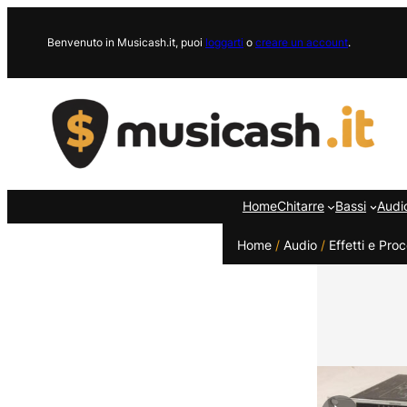
Vai
al
Benvenuto in Musicash.it, puoi
loggarti
o
creare un account
.
contenuto
Home
Chitarre
Bassi
Audi
Home
/
Audio
/
Effetti e Proc