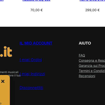
70,00
€
299,00
€
IL MIO ACCOUNT
AIUTO
FAQ
I miei Ordini
Consegna e Res
Garanzia sui Prod
Termini e Condizi
menti musicali
I miei Indirizzi
o vendere il tuo
Recensioni
Disconnettiti
so