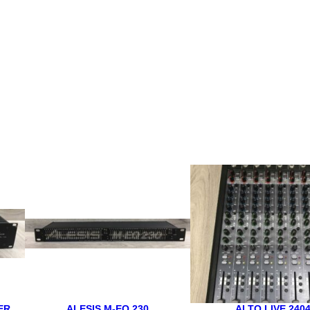
ER
ALESIS M-EQ 230
ALTO LIVE 240