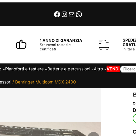
Facebook
Instagram
Email
WhatsApp
SPEDI
1 ANNO DI GARANZIA
GRATU
Strumenti testati e
certificati
In Italia
Cerca
o
Pianoforti e tastiere
Batterie e percussioni
Altro
VENDI
essori
/ Behringer Multicom MDX 2400
R
C