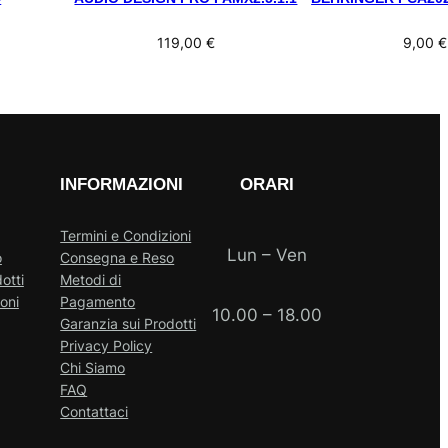
119,00
€
9,00
€
INFORMAZIONI
ORARI
Termini e Condizioni
Lun – Ven
o
Consegna e Reso
otti
Metodi di
oni
Pagamento
10.00 – 18.00
Garanzia sui Prodotti
Privacy Policy
Chi Siamo
FAQ
Contattaci