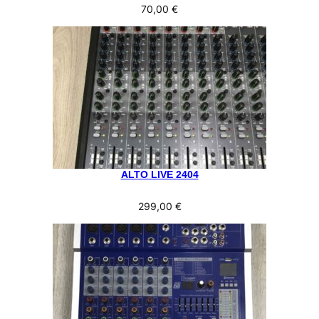
70,00
€
ALTO LIVE 2404
299,00
€