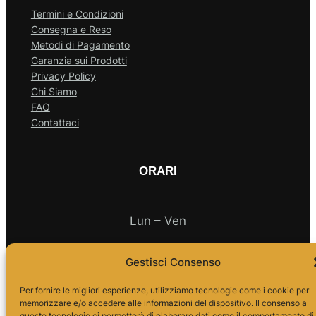
Termini e Condizioni
Consegna e Reso
Metodi di Pagamento
Garanzia sui Prodotti
Privacy Policy
Chi Siamo
FAQ
Contattaci
ORARI
Lun – Ven
Gestisci Consenso
10.00 – 18.00
Per fornire le migliori esperienze, utilizziamo tecnologie come i cookie per
memorizzare e/o accedere alle informazioni del dispositivo. Il consenso a
queste tecnologie ci permetterà di elaborare dati come il comportamento di