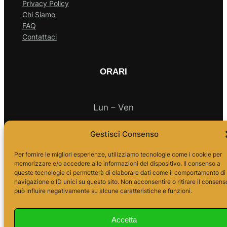
Privacy Policy
Chi Siamo
FAQ
Contattaci
ORARI
Lun – Ven
Gestisci Consenso
10.00 – 18.00
Per fornire le migliori esperienze, utilizziamo tecnologie come i cookie per
memorizzare e/o accedere alle informazioni del dispositivo. Il consenso a
queste tecnologie ci permetterà di elaborare dati come il comportamento di
navigazione o ID unici su questo sito. Non acconsentire o ritirare il consens
può influire negativamente su alcune caratteristiche e funzioni.
Accetta