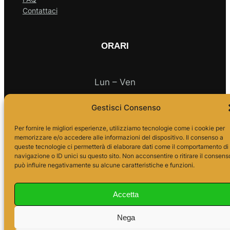
Contattaci
ORARI
Lun – Ven
Gestisci Consenso
10.00 – 18.00
Per fornire le migliori esperienze, utilizziamo tecnologie come i cookie per
memorizzare e/o accedere alle informazioni del dispositivo. Il consenso a
queste tecnologie ci permetterà di elaborare dati come il comportamento di
navigazione o ID unici su questo sito. Non acconsentire o ritirare il consens
può influire negativamente su alcune caratteristiche e funzioni.
Accetta
Nega