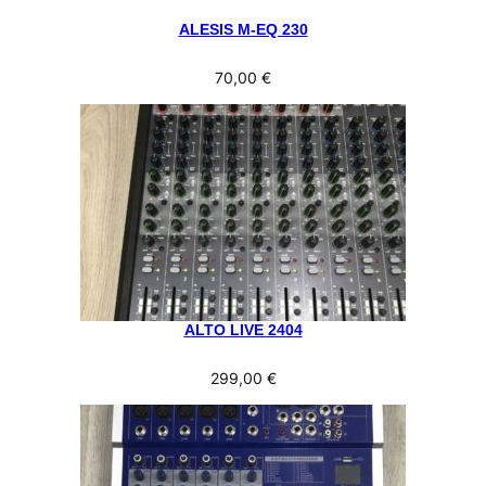
ALESIS M-EQ 230
70,00
€
ALTO LIVE 2404
299,00
€