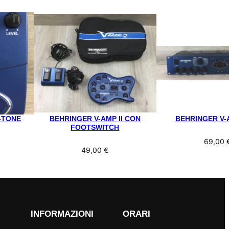
-TONE
BEHRINGER V-AMP II CON
BEHRINGER V-
FOOTSWITCH
69,00
49,00
€
INFORMAZIONI
ORARI