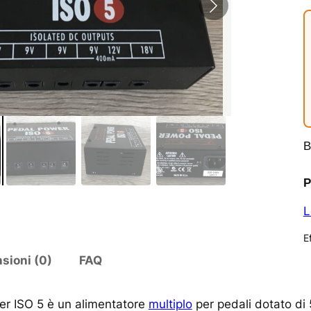
B
P
L
Ef
sioni (0)
FAQ
er ISO 5 è un alimentatore
multiplo
per pedali dotato di 