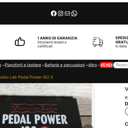
Facebook
Instagram
Email
WhatsApp
SPEDI
1 ANNO DI GARANZIA
GRATU
Strumenti testati e
certificati
In Italia
Cerca
o
Pianoforti e tastiere
Batterie e percussioni
Altro
VENDI
odoo Lab Pedal Power ISO 5
R
C