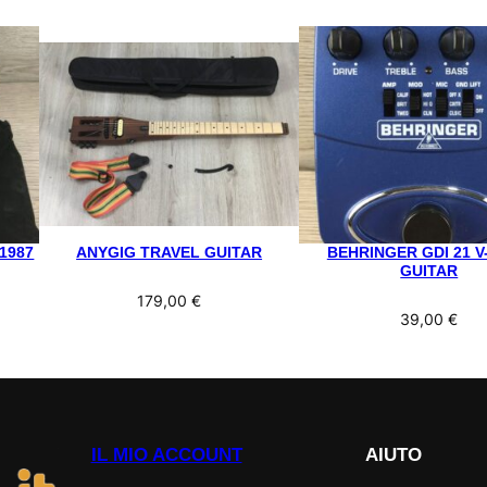
1987
ANYGIG TRAVEL GUITAR
BEHRINGER GDI 21 V
GUITAR
179,00
€
39,00
€
IL MIO ACCOUNT
AIUTO