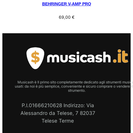
BEHRINGER V-AMP PRO
69,00
€
Musicash è Il primo sito completamente dedicato agli strumenti musica
usati: da noi è più semplice, conveniente e sicuro comprare o vendere il
strumento.
P.I.01666210628 Indirizzo: Via
Alessandro da Telese, 7 82037
Telese Terme