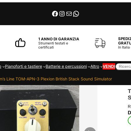
Facebook
Instagram
Email
WhatsApp
SPEDI
1 ANNO DI GARANZIA
GRATU
Strumenti testati e
certificati
In Italia
Cerca
o
Pianoforti e tastiere
Batterie e percussioni
Altro
VENDI
m’s Line TOM-APN-3 Plexion British Stack Sound Simulator
R