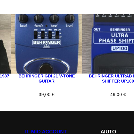
1987
BEHRINGER GDI 21 V-TONE
BEHRINGER ULTRAB 
GUITAR
SHIFTER UP10
39,00
€
49,00
€
IL MIO ACCOUNT
AIUTO