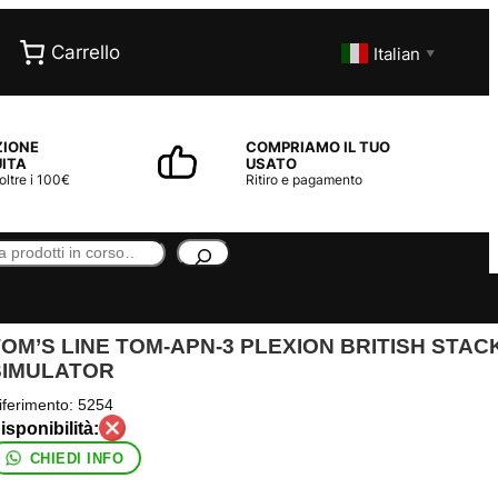
Carrello
Italian
▼
ZIONE
COMPRIAMO IL TUO
ITA
USATO
 oltre i 100€
Ritiro e pagamento
TOM’S LINE TOM-APN-3 PLEXION BRITISH STA
SIMULATOR
iferimento:
5254
CHIEDI INFO