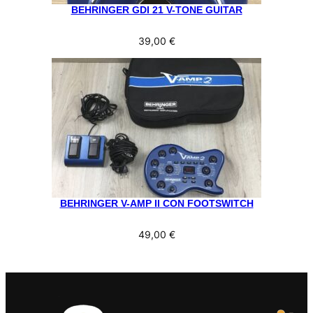
BEHRINGER GDI 21 V-TONE GUITAR
39,00
€
BEHRINGER V-AMP II CON FOOTSWITCH
49,00
€