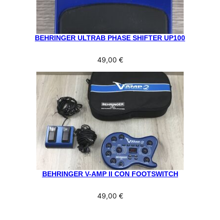
BEHRINGER ULTRAB PHASE SHIFTER UP100
49,00
€
BEHRINGER V-AMP II CON FOOTSWITCH
49,00
€