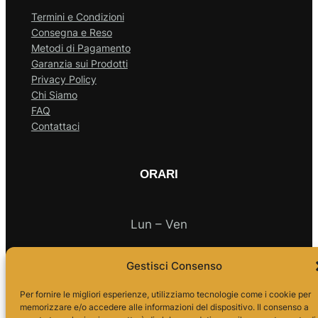
Termini e Condizioni
Consegna e Reso
Metodi di Pagamento
Garanzia sui Prodotti
Privacy Policy
Chi Siamo
FAQ
Contattaci
ORARI
Lun – Ven
Gestisci Consenso
10.00 – 18.00
Per fornire le migliori esperienze, utilizziamo tecnologie come i cookie per
memorizzare e/o accedere alle informazioni del dispositivo. Il consenso a