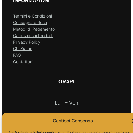
INFORMAZIONI
Termini e Condizioni
Consegna e Reso
Metodi di Pagamento
Garanzia sui Prodotti
Privacy Policy
Chi Siamo
FAQ
Contattaci
ORARI
Lun – Ven
10.00 – 18.00
Gestisci Consenso
Per fornire le migliori esperienze, utilizziamo tecnologie come i cookie per