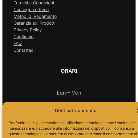
Termini e Condizioni
Consegna e Reso
Metodi di Pagamento
Garanzia sui Prodotti
Privacy Policy
Chi Siamo
FAQ
Contattaci
ORARI
Lun – Ven
Gestisci Consenso
10.00 – 18.00
Per fornire le migliori esperienze, utilizziamo tecnologie come i cookie per
memorizzare e/o accedere alle informazioni del dispositivo. Il consenso a
queste tecnologie ci permetterà di elaborare dati come il comportamento di