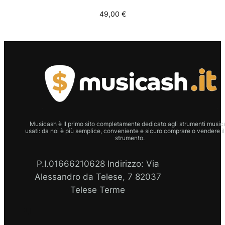
49,00
€
Musicash è Il primo sito completamente dedicato agli strumenti musica
usati: da noi è più semplice, conveniente e sicuro comprare o vendere il
strumento.
P.I.01666210628 Indirizzo: Via
Alessandro da Telese, 7 82037
Telese Terme
P.I