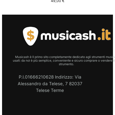
49,00
€
Musicash è Il primo sito completamente dedicato agli strumenti musica
usati: da noi è più semplice, conveniente e sicuro comprare o vendere il
strumento.
P.I.01666210628 Indirizzo: Via
Alessandro da Telese, 7 82037
Telese Terme
P.I
Facebook
Instagram
Email
WhatsApp