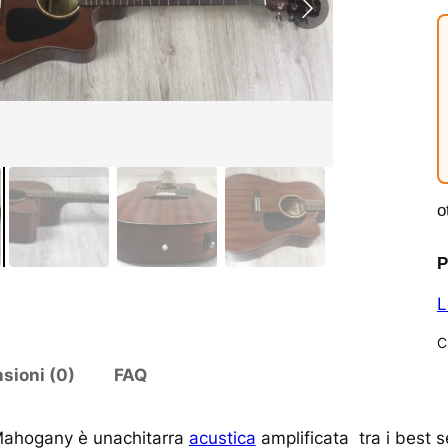
o
P
L
C
sioni (0)
FAQ
Mahogany è unachitarra
acustica
amplificata tra i best s