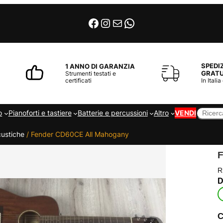
Facebook
Instagram
Email
WhatsApp
SPEDI
1 ANNO DI GARANZIA
GRATU
Strumenti testati e
certificati
In Italia
Cerca
o
Pianoforti e tastiere
Batterie e percussioni
Altro
VENDI
custiche
/ Fender CD60CE All Mahogany
R
C