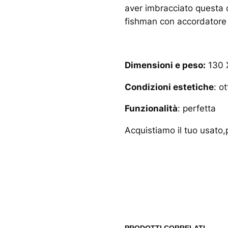
aver imbracciato questa c
fishman con accordatore 
Dimensioni e peso:
130 X
Condizioni estetiche
: o
Funzionalità
: perfetta
Acquistiamo il tuo usato,p
www.musicash.it
PRODOTTI CORRELATI