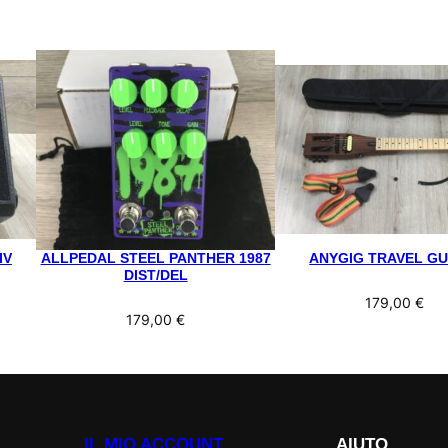
IV
ALLPEDAL STEEL PANTHER 1987
ANYGIG TRAVEL GU
DIST/DEL
179,00
€
179,00
€
IL MIO ACCOUNT
AIUTO