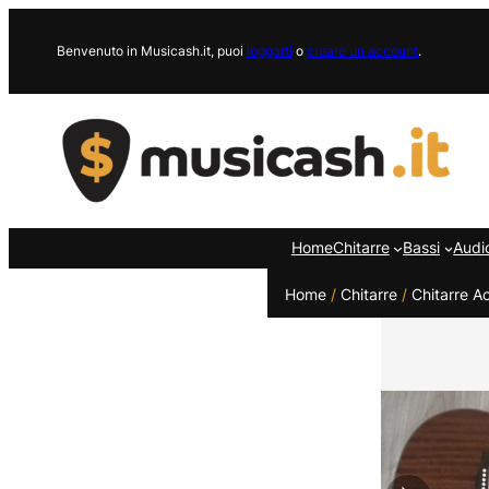
Vai
al
Benvenuto in Musicash.it, puoi
loggarti
o
creare un account
.
contenuto
Home
Chitarre
Bassi
Audi
Home
/
Chitarre
/
Chitarre A