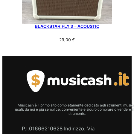
BLACKSTAR FLY 3 – ACOUSTIC
29,00
€
Musicash è Il primo sito completamente dedicato agli strumenti musica
usati: da noi è più semplice, conveniente e sicuro comprare o vendere il
strumento.
P.I.01666210628 Indirizzo: Via