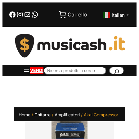
Vai
Facebook
Instagram
Email
WhatsApp
al
Carrello
Italian
▼
contenuto
Cerca
VENDI
Home
/
Chitarre
/
Amplificatori
/ Akai Compressor