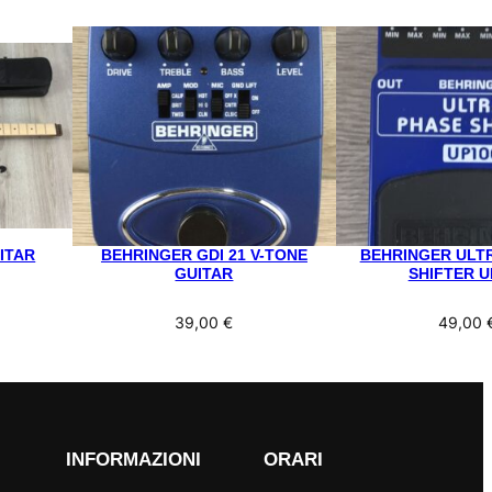
ITAR
BEHRINGER GDI 21 V-TONE
BEHRINGER ULT
GUITAR
SHIFTER U
39,00
€
49,00
INFORMAZIONI
ORARI