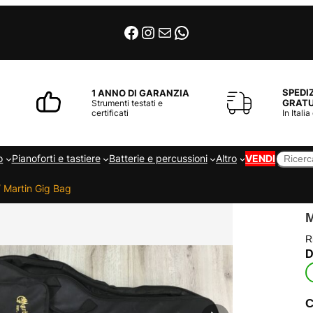
Facebook
Instagram
Email
WhatsApp
SPEDI
1 ANNO DI GARANZIA
GRATU
Strumenti testati e
certificati
In Italia
Cerca
o
Pianoforti e tastiere
Batterie e percussioni
Altro
VENDI
 Martin Gig Bag
R
C