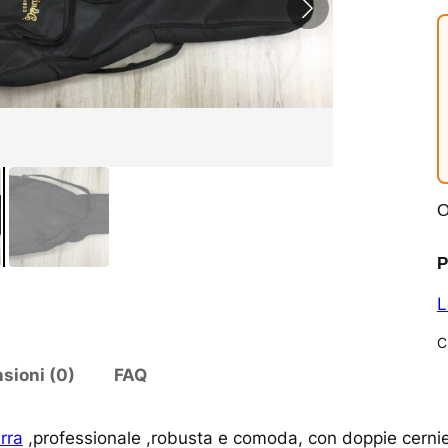
O
P
L
C
sioni (0)
FAQ
rra
,professionale ,robusta e comoda, con doppie cerniere,