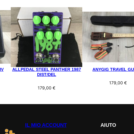
IV
ALLPEDAL STEEL PANTHER 1987
ANYGIG TRAVEL GU
DIST/DEL
179,00
€
179,00
€
IL MIO ACCOUNT
AIUTO