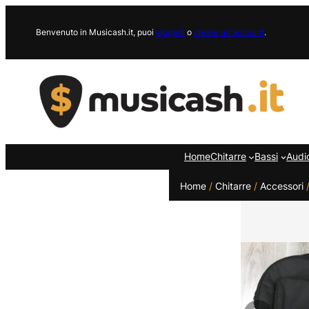
Vai
al
Benvenuto in Musicash.it, puoi
loggarti
o
creare un account
.
contenuto
Home
Chitarre
Bassi
Audi
Home
/
Chitarre
/
Accessori
/