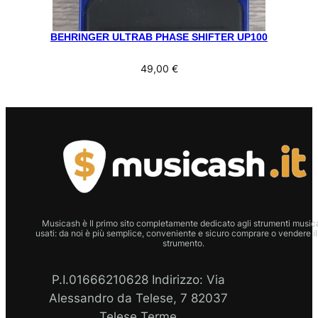
BEHRINGER ULTRAB PHASE SHIFTER UP100
49,00
€
Musicash è Il primo sito completamente dedicato agli strumenti musica
usati: da noi è più semplice, conveniente e sicuro comprare o vendere il
strumento.
P.I.01666210628 Indirizzo: Via
Alessandro da Telese, 7 82037
Telese Terme