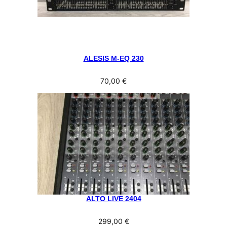
ALESIS M-EQ 230
70,00
€
ALTO LIVE 2404
299,00
€