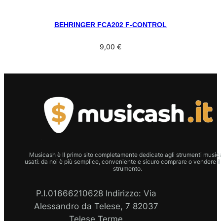
BEHRINGER FCA202 F-CONTROL
9,00
€
Musicash è Il primo sito completamente dedicato agli strumenti musica
usati: da noi è più semplice, conveniente e sicuro comprare o vendere il
strumento.
P.I.01666210628 Indirizzo: Via
Alessandro da Telese, 7 82037
Telese Terme