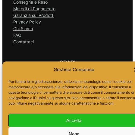
Consegna e Reso
Metodi di Pagamento
Garanzia sui Prodotti
Privacy Policy
Chi Siamo
FAQ
Contattaci
ORARI
Gestisci Consenso
Per fornire le migliori esperienze, utilizziamo tecnologie come i cookie per
Lun – Ven
memorizzare e/o accedere alle informazioni del dispositivo. Il consenso a
queste tecnologie ci permetterà di elaborare dati come il comportamento di
navigazione o ID unici su questo sito. Non acconsentire o ritirare il consens
10.00 – 18.00
può influire negativamente su alcune caratteristiche e funzioni.
Accetta
Nega