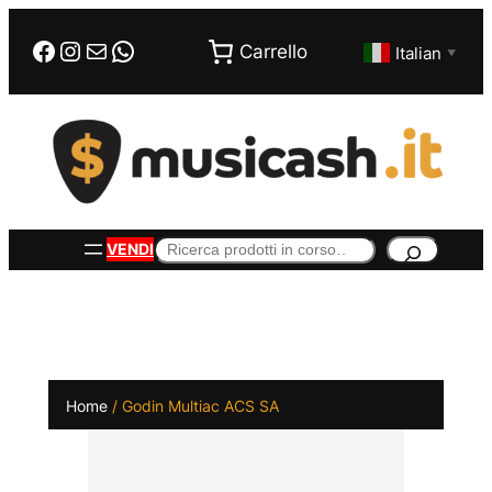
Vai
Facebook
Instagram
Email
WhatsApp
al
Carrello
Italian
▼
contenuto
Cerca
VENDI
Home
/ Godin Multiac ACS SA