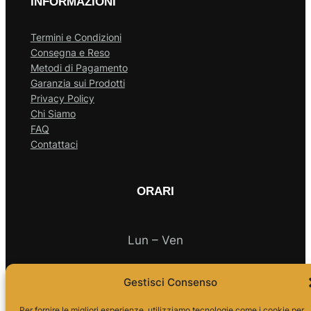
INFORMAZIONI
Termini e Condizioni
Consegna e Reso
Metodi di Pagamento
Garanzia sui Prodotti
Privacy Policy
Chi Siamo
FAQ
Contattaci
ORARI
Lun – Ven
10.00 – 18.00
Gestisci Consenso
Per fornire le migliori esperienze, utilizziamo tecnologie come i cookie per