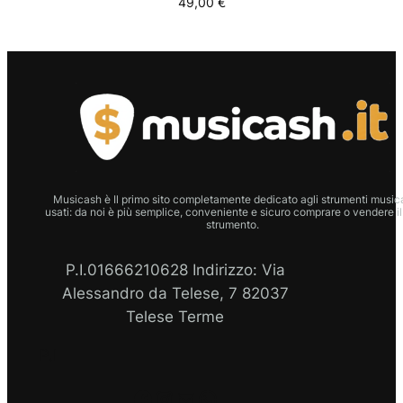
49,00
€
Musicash è Il primo sito completamente dedicato agli strumenti musica
usati: da noi è più semplice, conveniente e sicuro comprare o vendere il
strumento.
P.I.01666210628 Indirizzo: Via
Alessandro da Telese, 7 82037
Telese Terme
P.I
Facebook
Instagram
Email
WhatsApp