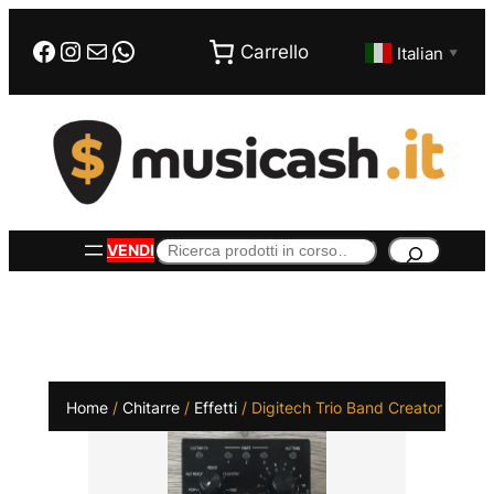
Vai
Facebook
Instagram
Email
WhatsApp
al
Carrello
Italian
▼
contenuto
Cerca
VENDI
Home
/
Chitarre
/
Effetti
/ Digitech Trio Band Creator