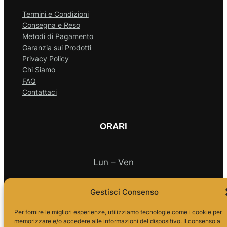
Termini e Condizioni
Consegna e Reso
Metodi di Pagamento
Garanzia sui Prodotti
Privacy Policy
Chi Siamo
FAQ
Contattaci
ORARI
Lun – Ven
Gestisci Consenso
10.00 – 18.00
Per fornire le migliori esperienze, utilizziamo tecnologie come i cookie per
memorizzare e/o accedere alle informazioni del dispositivo. Il consenso a