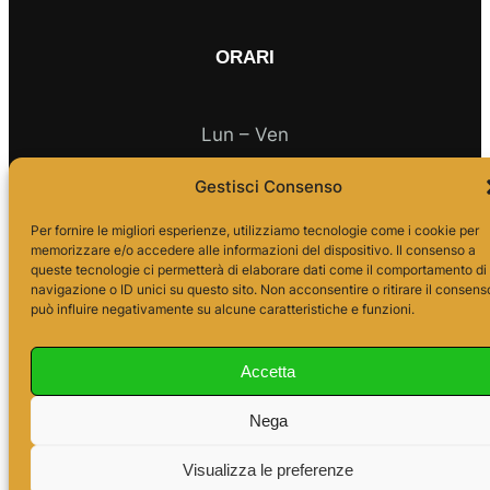
ORARI
Lun – Ven
Gestisci Consenso
10.00 – 18.00
Per fornire le migliori esperienze, utilizziamo tecnologie come i cookie per
memorizzare e/o accedere alle informazioni del dispositivo. Il consenso a
queste tecnologie ci permetterà di elaborare dati come il comportamento di
navigazione o ID unici su questo sito. Non acconsentire o ritirare il consens
può influire negativamente su alcune caratteristiche e funzioni.
Accetta
Nega
Visualizza le preferenze