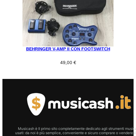
BEHRINGER V-AMP II CON FOOTSWITCH
49,00
€
Musicash è Il primo sito completamente dedicato agli strumenti musica
usati: da noi è più semplice, conveniente e sicuro comprare o vendere il