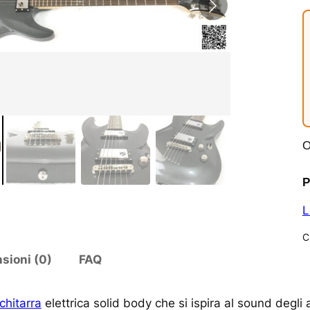
O
P
L
C
sioni (0)
FAQ
chitarra
elettrica solid body che si ispira al sound degl