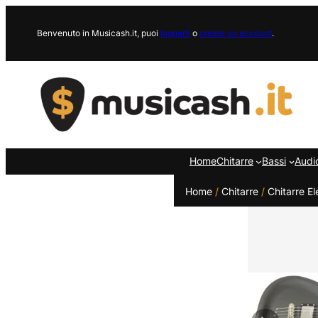
Vai
al
Benvenuto in Musicash.it, puoi
loggarti
o
creare un account
.
contenuto
Home
Chitarre
Bassi
Audi
Home
/
Chitarre
/
Chitarre El