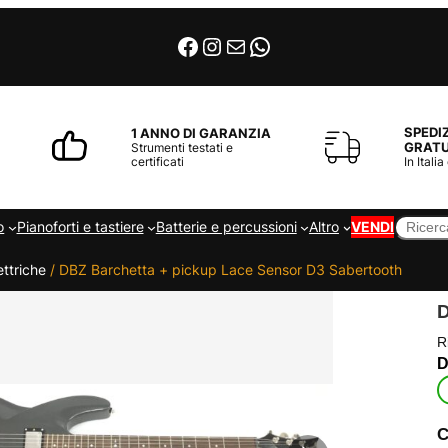
Facebook
Instagram
Email
WhatsApp
SPEDI
1 ANNO DI GARANZIA
GRATU
Strumenti testati e
certificati
In Italia
Cerca
o
Pianoforti e tastiere
Batterie e percussioni
Altro
VENDI
ettriche
/ DBZ Barchetta + pickup Lace Sensor D3 Sabertooth
R
C