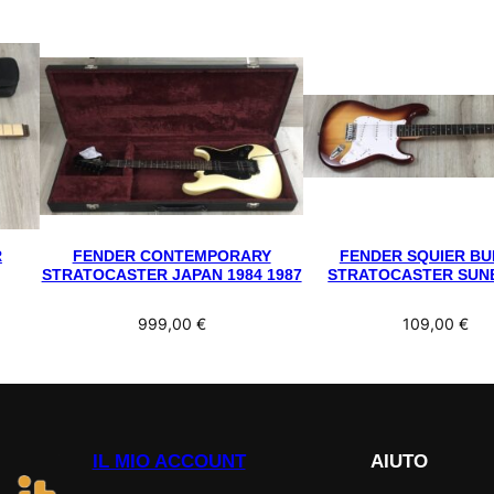
R
FENDER CONTEMPORARY
FENDER SQUIER BU
STRATOCASTER JAPAN 1984 1987
STRATOCASTER SUN
999,00
€
109,00
€
IL MIO ACCOUNT
AIUTO