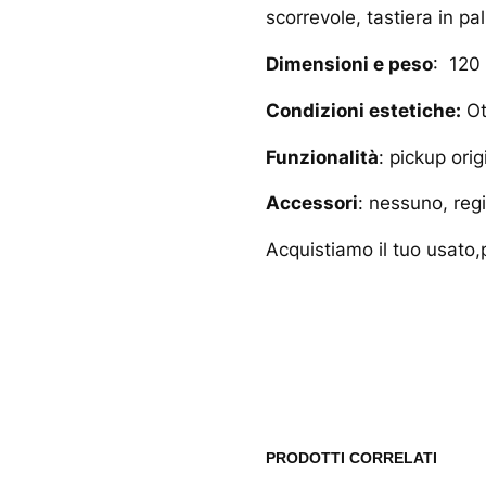
scorrevole, tastiera in p
Dimensioni e peso
: 120
Condizioni estetiche:
Ot
Funzionalità
: pickup ori
Accessori
: nessuno, reg
Acquistiamo il tuo usato,p
www.musicash.it
PRODOTTI CORRELATI