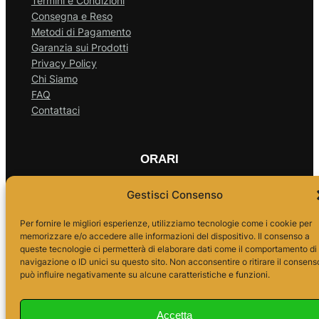
Termini e Condizioni
Consegna e Reso
Metodi di Pagamento
Garanzia sui Prodotti
Privacy Policy
Chi Siamo
FAQ
Contattaci
ORARI
Gestisci Consenso
Lun – Ven
Per fornire le migliori esperienze, utilizziamo tecnologie come i cookie per
memorizzare e/o accedere alle informazioni del dispositivo. Il consenso a
queste tecnologie ci permetterà di elaborare dati come il comportamento di
10.00 – 18.00
navigazione o ID unici su questo sito. Non acconsentire o ritirare il consens
può influire negativamente su alcune caratteristiche e funzioni.
Accetta