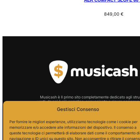
AER COMPACT SLOPE 60 
849,00
€
Musicash è Il primo sito completamente dedicato agli stru
usati: da noi è più semplice, conveniente e sicuro comprare 
strumento.
Gestisci Consenso
P.I.01666210628 Indirizzo:
Per fornire le migliori esperienze, utilizziamo tecnologie come i cookie per
memorizzare e/o accedere alle informazioni del dispositivo. Il consenso a
Via Alessandro da Telese, 7
queste tecnologie ci permetterà di elaborare dati come il comportamento di
82037 Telese Terme
navigazione o ID unici su questo sito. Non acconsentire o ritirare il consen