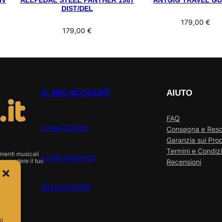
IV
ALLPEDAL STEEL PANTHER 1987
ANYGIG TRAVEL GU
DIST/DEL
179,00
€
179,00
€
IL MIO ACCOUNT
AIUTO
FAQ
I miei Ordini
Consegna e Res
Garanzia sui Prod
Termini e Condizi
menti musicali
I miei Indirizzi
o vendere il tuo
Recensioni
Disconnettiti
so