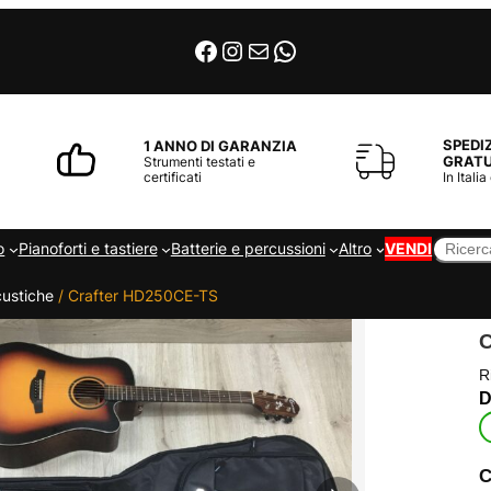
Facebook
Instagram
Email
WhatsApp
SPEDI
1 ANNO DI GARANZIA
GRATU
Strumenti testati e
certificati
In Italia
Cerca
o
Pianoforti e tastiere
Batterie e percussioni
Altro
VENDI
custiche
/ Crafter HD250CE-TS
R
C