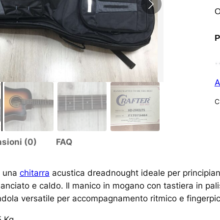
O
P
A
C
sioni (0)
FAQ
è una
chitarra
acustica dreadnought ideale per principiant
nciato e caldo. Il manico in mogano con tastiera in palis
endola versatile per accompagnamento ritmico e fingerpic
5 Kg