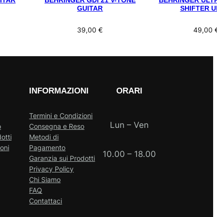
ITAR
BEHRINGER GDI 21 V-TONE
BEHRINGER ULT
GUITAR
SHIFTER U
39,00
€
49,00
INFORMAZIONI
ORARI
Termini e Condizioni
Lun – Ven
o
Consegna e Reso
otti
Metodi di
oni
Pagamento
10.00 – 18.00
Garanzia sui Prodotti
Privacy Policy
Chi Siamo
FAQ
Contattaci