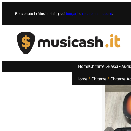
Vai
al
Benvenuto in Musicash.it, puoi
loggarti
o
creare un account
.
contenuto
Home
Chitarre
Bassi
Audi
Home
/
Chitarre
/
Chitarre A