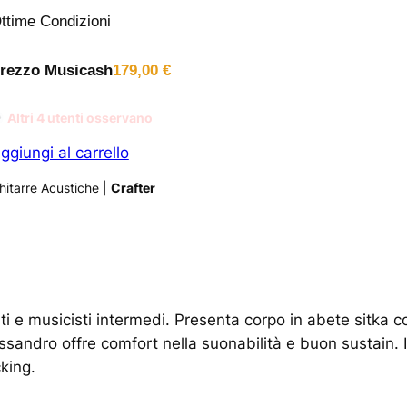
ttime Condizioni
rezzo Musicash
179,00
€
Altri
4
utenti osservano
ggiungi al carrello
hitarre Acustiche
|
Crafter
i e musicisti intermedi. Presenta corpo in abete sitka c
sandro offre comfort nella suonabilità e buon sustain. I
king.