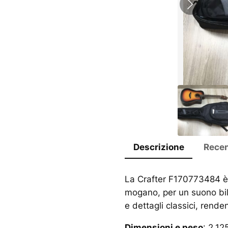
Descrizione
Recen
La Crafter F170773484 
mogano, per un suono bila
e dettagli classici, rend
Dimensioni e peso
: 2,12