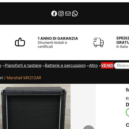
Facebook
Instagram
Email
WhatsApp
SPEDI
1 ANNO DI GARANZIA
GRATU
Strumenti testati e
certificati
In Italia
Cerca
o
Pianoforti e tastiere
Batterie e percussioni
Altro
VENDI
ri
/ Marshall MX212AR
R
C