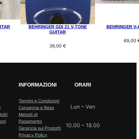
ITAR
BEHRINGER GDI 21 V-TONE
BEHRINGER V-
GUITAR
69,00
39,00
€
INFORMAZIONI
ORARI
Termini e Condizioni
Lun – Ven
o
Consegna e Reso
otti
Metodi di
oni
Pagamento
10.00 – 18.00
Garanzia sui Prodotti
Privacy Policy