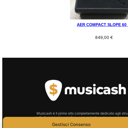
AER COMPACT SLOPE 60 
849,00
€
Musicash è Il primo sito completamente dedicato agli stru
usati: da noi è più semplice, conveniente e sicuro comprare 
strumento.
Gestisci Consenso