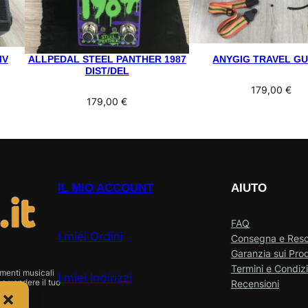
IV
ALLPEDAL STEEL PANTHER 1987
ANYGIG TRAVEL GU
DIST/DEL
179,00
€
179,00
€
IL MIO ACCOUNT
AIUTO
FAQ
I miei Ordini
Consegna e Res
Garanzia sui Prod
Termini e Condizi
menti musicali
I miei Indirizzi
o vendere il tuo
Recensioni