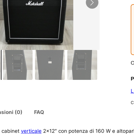
O
P
L
C
sioni (0)
FAQ
n cabinet
verticale
2×12″ con potenza di 160 W e altoparl