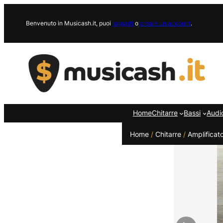
Vai
al
Benvenuto in Musicash.it, puoi
loggarti
o
creare un account
.
contenuto
Home
Chitarre
Bassi
Audi
Home
/
Chitarre
/
Amplificato