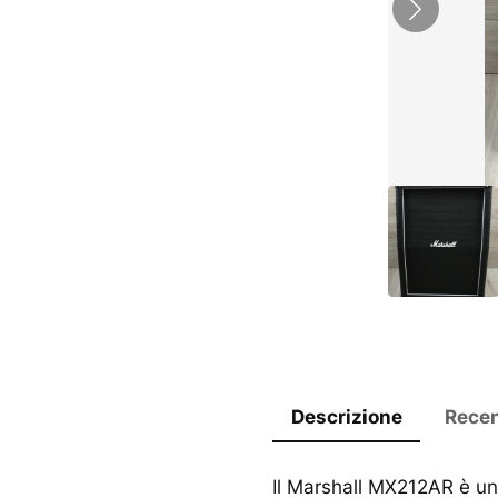
Descrizione
Recen
Il Marshall MX212AR è u