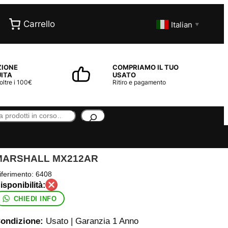
Carrello
Italian
▼
ZIONE
COMPRIAMO IL TUO
ITA
USATO
 oltre i 100€
Ritiro e pagamento
MARSHALL MX212AR
iferimento:
6408
CHIEDI INFO
ondizione:
Usato | Garanzia 1 Anno