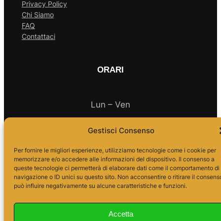
Privacy Policy
Chi Siamo
FAQ
Contattaci
ORARI
Lun – Ven
Gestisci Consenso
10.00 – 18.00
Per fornire le migliori esperienze, utilizziamo tecnologie come i cookie per
memorizzare e/o accedere alle informazioni del dispositivo. Il consenso a
queste tecnologie ci permetterà di elaborare dati come il comportamento di
navigazione o ID unici su questo sito. Non acconsentire o ritirare il consens
può influire negativamente su alcune caratteristiche e funzioni.
Accetta