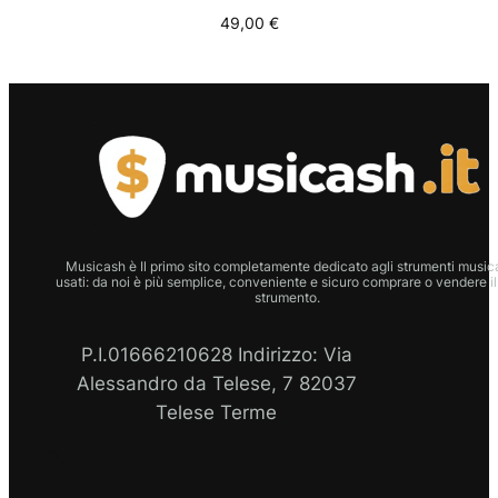
49,00
€
Musicash è Il primo sito completamente dedicato agli strumenti musica
usati: da noi è più semplice, conveniente e sicuro comprare o vendere il
strumento.
P.I.01666210628 Indirizzo: Via
Alessandro da Telese, 7 82037
Telese Terme
P.I