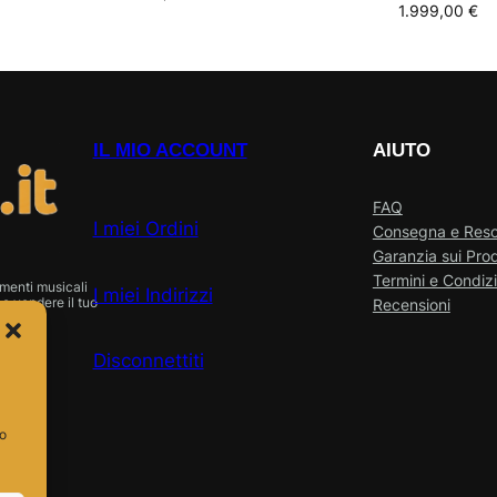
1.999,00
€
IL MIO ACCOUNT
AIUTO
FAQ
I miei Ordini
Consegna e Res
Garanzia sui Prod
Termini e Condizi
menti musicali
I miei Indirizzi
o vendere il tuo
Recensioni
Disconnettiti
so