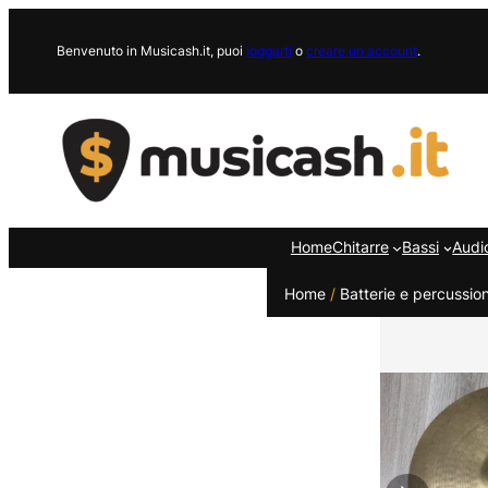
Vai
al
Benvenuto in Musicash.it, puoi
loggarti
o
creare un account
.
contenuto
Home
Chitarre
Bassi
Audi
Home
/
Batterie e percussion