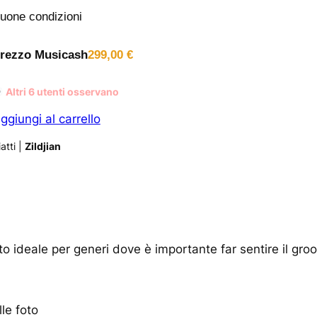
uone condizioni
rezzo Musicash
299,00
€
Altri
6
utenti osservano
ggiungi al carrello
atti
|
Zildjian
o ideale per generi dove è importante far sentire il gro
le foto