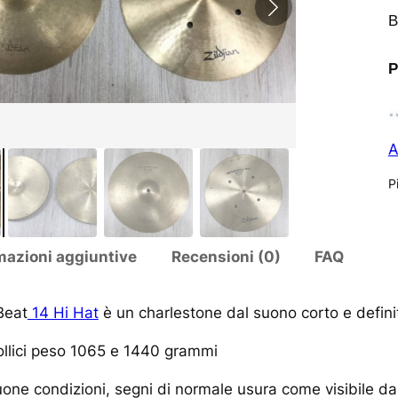
B
P
A
Pi
mazioni aggiuntive
Recensioni (0)
FAQ
Beat
14 Hi Hat
è un charlestone dal suono corto e definit
llici peso 1065 e 1440 grammi
one condizioni, segni di normale usura come visibile dal