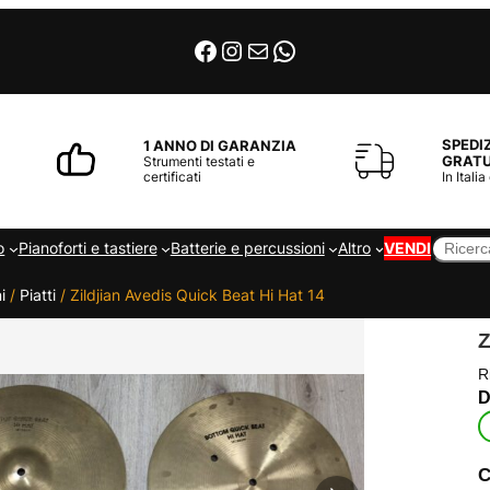
Facebook
Instagram
Email
WhatsApp
SPEDI
1 ANNO DI GARANZIA
GRATU
Strumenti testati e
certificati
In Italia
Cerca
o
Pianoforti e tastiere
Batterie e percussioni
Altro
VENDI
i
/
Piatti
/ Zildjian Avedis Quick Beat Hi Hat 14
Z
R
C