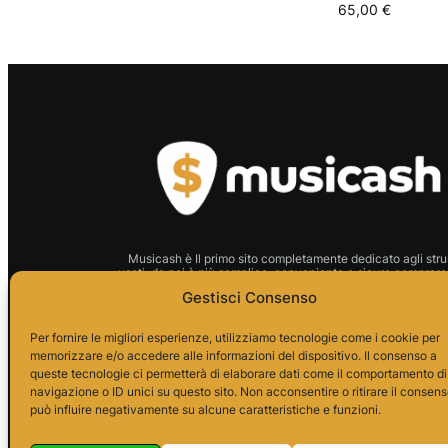
65,00
€
Musicash è Il primo sito completamente dedicato agli stru
usati: da noi è più semplice, conveniente e sicuro comprare 
strumento.
Gestisci Consenso
P.I.01666210628 Indirizzo:
Per fornire le migliori esperienze, utilizziamo tecnologie come i cookie per
memorizzare e/o accedere alle informazioni del dispositivo. Il consenso a
Via Alessandro da Telese, 7
queste tecnologie ci permetterà di elaborare dati come il comportamento di
82037 Telese Terme
navigazione o ID unici su questo sito. Non acconsentire o ritirare il consen
può influire negativamente su alcune caratteristiche e funzioni.
P.I