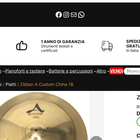
Facebook
Instagram
Email
WhatsApp
SPEDI
1 ANNO DI GARANZIA
GRATU
Strumenti testati e
certificati
In Italia
Cerca
o
Pianoforti e tastiere
Batterie e percussioni
Altro
VENDI
i
/
Piatti
/ Zildian A Custom China 18
Z
R
C