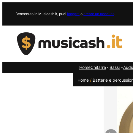
Vai
al
Benvenuto in Musicash.it, puoi
loggarti
o
creare un account
.
contenuto
Home
Chitarre
Bassi
Audi
Home
/
Batterie e percussion