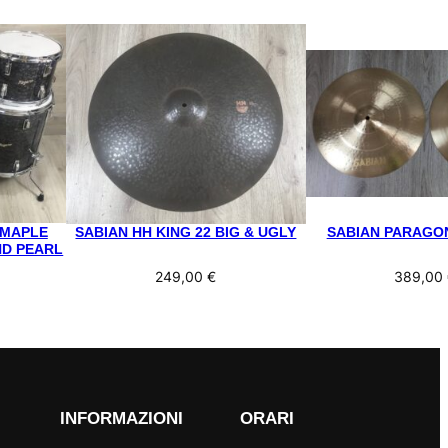
 MAPLE
SABIAN HH KING 22 BIG & UGLY
SABIAN PARAGON
ND PEARL
249,00
€
389,00
INFORMAZIONI
ORARI