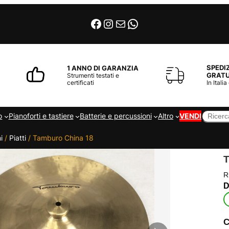
Facebook
Instagram
Email
WhatsApp
SPEDI
1 ANNO DI GARANZIA
GRATU
Strumenti testati e
certificati
In Italia
Cerca
o
Pianoforti e tastiere
Batterie e percussioni
Altro
VENDI
i
/
Piatti
/ Tamburo China 18
R
C