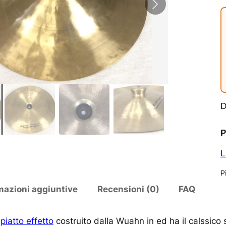
D
P
L
Pi
mazioni aggiuntive
Recensioni (0)
FAQ
n
piatto effetto
costruito dalla Wuahn in ed ha il calssico 