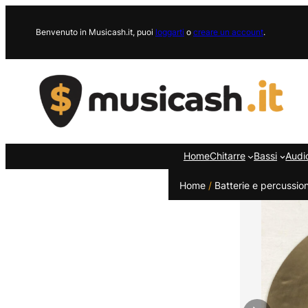
Vai
al
Benvenuto in Musicash.it, puoi
loggarti
o
creare un account
.
contenuto
Home
Chitarre
Bassi
Audi
Home
/
Batterie e percussion