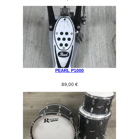
PEARL P1000
89,00
€