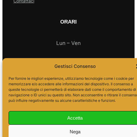
Contattaci
ORARI
Lun – Ven
10.00 – 18.00
Gestisci Consenso
Per fornire le migliori esperienze, utilizziamo tecnologie come i cookie per
memorizzare e/o accedere alle informazioni del dispositivo. Il consenso a
queste tecnologie ci permetterà di elaborare dati come il comportamento di
navigazione o ID unici su questo sito. Non acconsentire o ritirare il consens
può influire negativamente su alcune caratteristiche e funzioni.
Accetta
Nega