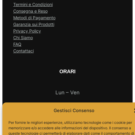
Termini e Condizioni
Consegna e Reso
Metodi di Pagamento
Garanzia sui Prodotti
Privacy Policy
Chi Siamo
FAQ
Contattaci
ORARI
Lun – Ven
10.00 – 18.00
Gestisci Consenso
Per fornire le migliori esperienze, utilizziamo tecnologie come i cookie per
memorizzare e/o accedere alle informazioni del dispositivo. Il consenso a
queste tecnologie ci permetterà di elaborare dati come il comportamento di