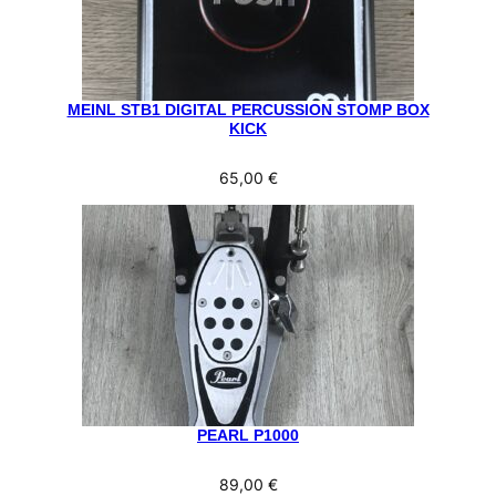
MEINL STB1 DIGITAL PERCUSSION STOMP BOX
KICK
65,00
€
PEARL P1000
89,00
€