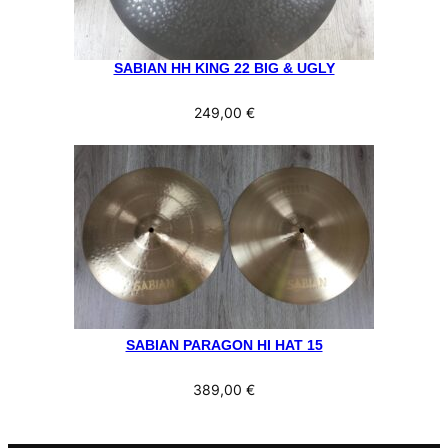
SABIAN HH KING 22 BIG & UGLY
249,00
€
SABIAN PARAGON HI HAT 15
389,00
€