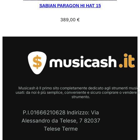
SABIAN PARAGON HI HAT 15
389,00
€
Musicash è Il primo sito completamente dedicato agli strumenti musica
usati: da noi è più semplice, conveniente e sicuro comprare o vendere il
strumento.
P.I.01666210628 Indirizzo: Via
Alessandro da Telese, 7 82037
Telese Terme