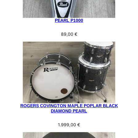
PEARL P1000
89,00
€
ROGERS COVINGTON MAPLE POPLAR BLACK
DIAMOND PEARL
1.999,00
€