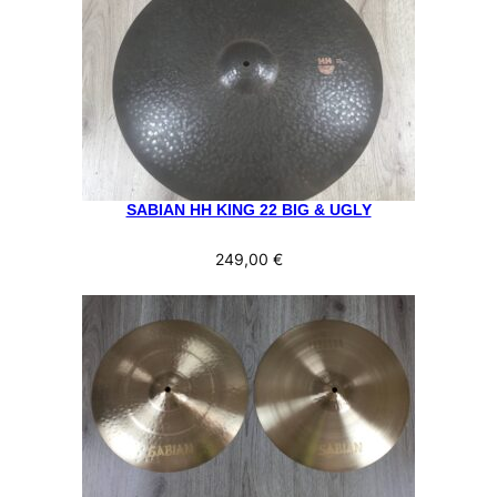
SABIAN HH KING 22 BIG & UGLY
249,00
€